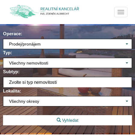
Naviga
Operace:
Prodej/pronájem
Typ:
Všechny nemovitosti
Subtyp:
Zvolte si typ nemovitosti
Lokalita:
Všechny okresy
Vyhledat